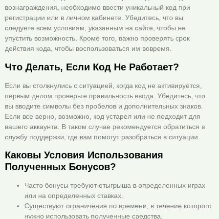
вознаграждения, необходимо ввести уникальный код при
регистрации или в личном кабинете. Убедитесь, что вы
следуете всем условиям, указанным на сайте, чтобы не
упустить возможность. Кроме того, важно проверять срок
действия кода, чтобы воспользоваться им вовремя.
Что Делать, Если Код Не Работает?
Если вы столкнулись с ситуацией, когда код не активируется,
первым делом проверьте правильность ввода. Убедитесь, что
вы вводите символы без пробелов и дополнительных знаков.
Если все верно, возможно, код устарел или не подходит для
вашего аккаунта. В таком случае рекомендуется обратиться в
службу поддержки, где вам помогут разобраться в ситуации.
Каковы Условия Использования
Полученных Бонусов?
Часто бонусы требуют отыгрыша в определенных играх
или на определенных ставках.
Существуют ограничения по времени, в течение которого
нужно использовать полученные средства.