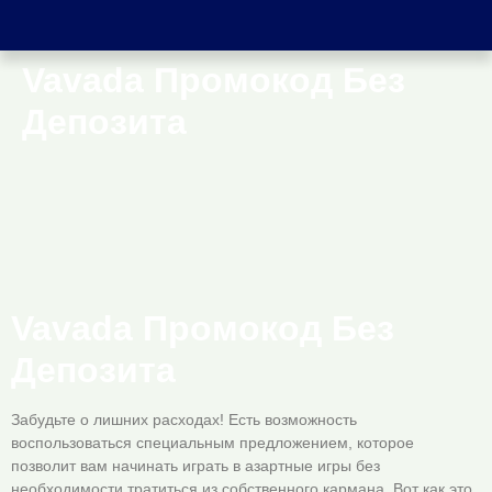
Vavada Промокод Без
Депозита
Vavada Промокод Без
Депозита
Забудьте о лишних расходах! Есть возможность
воспользоваться специальным предложением, которое
позволит вам начинать играть в азартные игры без
необходимости тратиться из собственного кармана. Вот как это