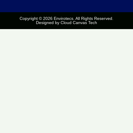
Copyright © 2026 Envirotecs. All Rights Reserved.
Designed by
Cloud Canvas Tech