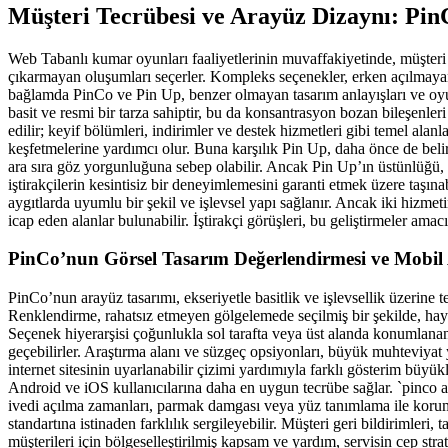
Müşteri Tecrübesi ve Arayüz Dizaynı: Pin
Web Tabanlı kumar oyunları faaliyetlerinin muvaffakiyetinde, müşteri de
çıkarmayan oluşumları seçerler. Kompleks seçenekler, erken açılmayan
bağlamda PinCo ve Pin Up, benzer olmayan tasarım anlayışları ve oyunc
basit ve resmi bir tarza sahiptir, bu da konsantrasyon bozan bileşenler
edilir; keyif bölümleri, indirimler ve destek hizmetleri gibi temel alanla
keşfetmelerine yardımcı olur. Buna karşılık Pin Up, daha önce de belirti
ara sıra göz yorgunluğuna sebep olabilir. Ancak Pin Up’ın üstünlüğü, bu 
iştirakçilerin kesintisiz bir deneyimlemesini garanti etmek üzere taşın
aygıtlarda uyumlu bir şekil ve işlevsel yapı sağlanır. Ancak iki hizm
icap eden alanlar bulunabilir. İştirakçi görüşleri, bu geliştirmeler amac
PinCo’nun Görsel Tasarım Değerlendirmesi ve Mobi
PinCo’nun arayüz tasarımı, ekseriyetle basitlik ve işlevsellik üzerine te
Renklendirme, rahatsız etmeyen gölgelemede seçilmiş bir şekilde, hayat
Seçenek hiyerarşisi çoğunlukla sol tarafta veya üst alanda konumlanan, n
geçebilirler. Araştırma alanı ve süzgeç opsiyonları, büyük muhteviyat
internet sitesinin uyarlanabilir çizimi yardımıyla farklı gösterim büyü
Android ve iOS kullanıcılarına daha en uygun tecrübe sağlar. `pinco a
ivedi açılma zamanları, parmak damgası veya yüz tanımlama ile korumalı
standartına istinaden farklılık sergileyebilir. Müşteri geri bildirimleri
müşterileri için bölgeselleştirilmiş kapsam ve yardım, servisin cep strate