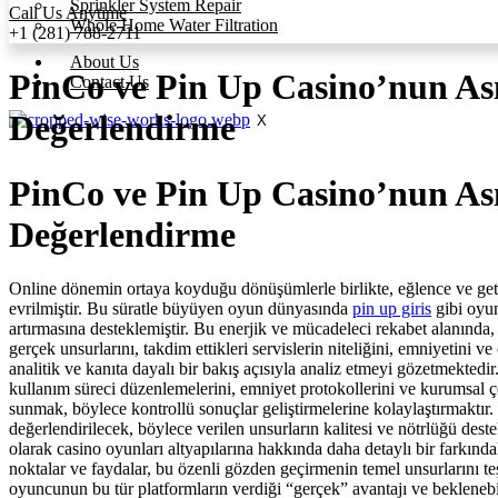
Sprinkler System Repair
Call Us Anytime
Whole Home Water Filtration
+1 (281) 788-2711
About Us
PinCo ve Pin Up Casino’nun Asıl
Contact Us
Değerlendirme
X
PinCo ve Pin Up Casino’nun Asıl
Değerlendirme
Online dönemin ortaya koyduğu dönüşümlerle birlikte, eğlence ve getiri
evrilmiştir. Bu süratle büyüyen oyun dünyasında
pin up giris
gibi oyun
artırmasına desteklemiştir. Bu enerjik ve mücadeleci rekabet alanında, 
gerçek unsurlarını, takdim ettikleri servislerin niteliğini, emniyetini 
analitik ve kanıta dayalı bir bakış açısıyla analiz etmeyi gözetmekted
kullanım süreci düzenlemelerini, emniyet protokollerini ve kurumsal ç
sunmak, böylece kontrollü sonuçlar geliştirmelerine kolaylaştırmaktır. 
değerlendirilecek, böylece verilen unsurların kalitesi ve nötrlüğü dest
olarak casino oyunları altyapılarına hakkında daha detaylı bir farkında
noktalar ve faydalar, bu özenli gözden geçirmenin temel unsurlarını t
oyuncunun bu tür platformların verdiği “gerçek” avantajı ve beklenebil