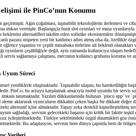
Gelişimi ile PinCo’nun Konumu
im geçirmiştir. Ağın çoğalması, taşınabilir teknolojilerin ilerlemesi ve c
ına imkan vermiştir. Başlangıçta basit slot oyunları ve masa oyunlarıyla 
aka beklentisi alternatifleri takdim eden sofistike ekosistemlere dönüş
u canlı pazara nispeten yeni bir katılımcı adım atmış olsa da, özellikle 
eğlence yaşantısı ve çeşitli müsabaka türlerine ait beklenti olanakları 
 oyunların çeşitliliğiyle değil, aynı zamanda kullanıcıya ulaşım hedefli
kli servis sağlamaya çalışması, mecranın kullanıcı grubunu koruma ve a
un Uyum Süreci
sel yeniliklerle oluşmaktadır. Taşınabilir ulaşım, bu hareketliliğin başl
dedir. PinCo, bu arzuyu karşılamak amacıyla mobil uyumlu bir servis su
giriş imkanı tanımaktadır. Yazılım dükkanlarında bulunan `pinco app` ve `pi
nal aleme aktararak oyuncuların dikkatini çeken başka bir dikkate değer 
kt alternatif içine almaktadır. Yapay zeka destekli kişiselleştirilmiş tavs
 sağladığı, servisin gelecekteki başarısı için kritik bir faktör teşkil 
ksız iyileştirilmektedir. Türkiye sektöründeki özgül dinamikleri göz önü
rtmektedir. Bu adaptasyon, servisin hem dünya çapında hem de bölgese
ç Verileri