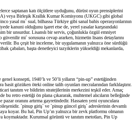
ritelerce saptanan katı ölçütlere uyduğunu, dürüst oyun prensiplerini
(MGA) veya Birleşik Krallık Kumar Komisyonu (UKGC) gibi global
 `pinco yasal mı` sual, bilhassa Türkiye gibi sanal bahis operasyonlarının
ede kanuni olduğunu işaret etse de, yerel yasalar karşısındaki
ühim bir unsurdur. Lisanslı bir servis, çoğunlukla özgül emniyet
o güvenilir mi` sorusuna cevap ararken, hizmetin lisans detaylarını
k verilir. Bu çeşit bir inceleme, bir uygulamanın yalnızca öne sürdüğü
ibak çabaları, başta denetleyici tazyiklerin yükseldiği mekanlarda,
 genel konsepti, 1940’lı ve 50’li yılların “pin-up” estetiğinden
a basit gözüken öteki online talih oyunları mecralarından farklılaştırır.
icari tanıtım ve bildirim stratejilerinin merkezini teşkil eder. Amaç
de bu retro estetiği ön plana çıkararak, muhtemel alıcıların belleğinde
 de pazar oranını artırma gayretindedir. Hassaten yeni oyunculara
eşenidir. `pinup giriş` ve `pinup güncel giriş` adreslerinin devamlı
rtaya koyar. Bu hal, Pin Up’ın yalnızca bir zevk platformu olmanın
taya koymaktadır. Kurumsal görüntü ve tanıtım metotları, Pin Up