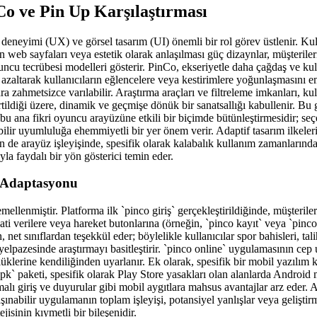
Co ve Pin Up Karşılaştırması
neyimi (UX) ve görsel tasarım (UI) önemli bir rol görev üstlenir. Kullanı
 web sayfaları veya estetik olarak anlaşılması güç dizaynlar, müşteril
u tecrübesi modelleri gösterir. PinCo, ekseriyetle daha çağdaş ve kull
i azaltarak kullanıcıların eğlencelere veya kestirimlere yoğunlaşmasını em
ra zahmetsizce varılabilir. Araştırma araçları ve filtreleme imkanları, kull
ldiği üzere, dinamik ve geçmişe dönük bir sanatsallığı kabullenir. Bu gör
ana fikri oyuncu arayüzüne etkili bir biçimde bütünleştirmesidir; seçenek
abilir uyumluluğa ehemmiyetli bir yer önem verir. Adaptif tasarım ilkeler
etin de arayüz işleyişinde, spesifik olarak kalabalık kullanım zamanlar
ıyla faydalı bir yön gösterici temin eder.
l Adaptasyonu
mellenmiştir. Platforma ilk `pinco giriş` gerçekleştirildiğinde, müşteriler 
i verilere veya hareket butonlarına (örneğin, `pinco kayıt` veya `pinco 
et sınıflardan teşekkül eder; böylelikle kullanıcılar spor bahisleri, tali
 yelpazesinde araştırmayı basitleştirir. `pinco online` uygulamasının c
klüklerine kendiliğinden uyarlanır. Ek olarak, spesifik bir mobil yazılım
pk` paketi, spesifik olarak Play Store yasakları olan alanlarda Android 
 giriş ve duyurular gibi mobil aygıtlara mahsus avantajlar arz eder. Anc
, taşınabilir uygulamanın toplam işleyişi, potansiyel yanlışlar veya gelişt
jisinin kıymetli bir bileşenidir.