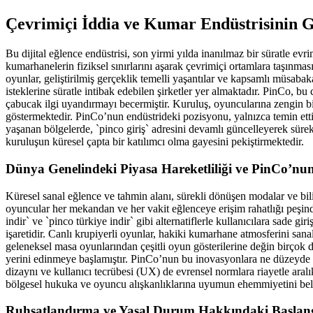
Çevrimiçi İddia ve Kumar Endüstrisinin 
Bu dijital eğlence endüstrisi, son yirmi yılda inanılmaz bir süratle evr
kumarhanelerin fiziksel sınırlarını aşarak çevrimiçi ortamlara taşınmas
oyunlar, geliştirilmiş gerçeklik temelli yaşantılar ve kapsamlı müsab
isteklerine süratle intibak edebilen şirketler yer almaktadır. PinCo, b
çabucak ilgi uyandırmayı becermiştir. Kuruluş, oyuncularına zengin bir 
göstermektedir. PinCo’nun endüstrideki pozisyonu, yalnızca temin ettiği
yaşanan bölgelerde, `pinco giriş` adresini devamlı güncelleyerek süre
kuruluşun küresel çapta bir katılımcı olma gayesini pekiştirmektedir.
Dünya Genelindeki Piyasa Hareketliliği ve PinCo’n
Küresel sanal eğlence ve tahmin alanı, sürekli dönüşen modalar ve bilim
oyuncular her mekandan ve her vakit eğlenceye erişim rahatlığı peşin
indir` ve `pinco türkiye indir` gibi alternatiflerle kullanıcılara sade 
işaretidir. Canlı krupiyerli oyunlar, hakiki kumarhane atmosferini sa
geleneksel masa oyunlarından çeşitli oyun gösterilerine değin birçok dire
yerini edinmeye başlamıştır. PinCo’nun bu inovasyonlara ne düzeyde uyum
dizaynı ve kullanıcı tecrübesi (UX) de evrensel normlara riayetle aralı
bölgesel hukuka ve oyuncu alışkanlıklarına uyumun ehemmiyetini beli
Ruhsatlandırma ve Yasal Durum Hakkındaki Başlangı