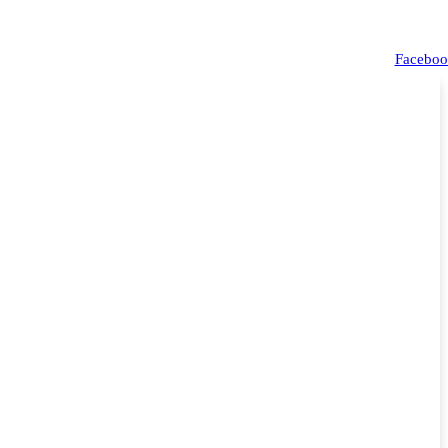
Faceboo