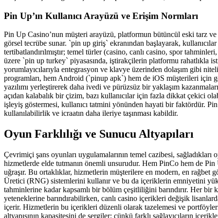
Pin Up’ın Kullanıcı Arayüzü ve Erişim Normları
Pin Up Casino’nun müşteri arayüzü, platformun bütüncül eski tarz ve çeki
görsel tecrübe sunar. `pin up giriş` ekranından başlayarak, kullanıcılar
tertibatlandırılmıştır; temel türler (casino, canlı casino, spor tahmi
üzere `pin up turkey` piyasasında, iştirakçilerin platformu rahatlıkla
yorumlayıcılarıyla entegrasyon ve klavye üzerinden dolaşım gibi niteli
programları, hem Android (`pinup apk`) hem de iOS müşterileri için gelişt
yazılımı yerleştirerek daha ivedi ve pürüzsüz bir yaklaşım kazanmalarına 
açıdan kalabalık bir çizim, bazı kullanıcılar için fazla dikkat çekici ol
işleyiş göstermesi, kullanıcı tatmini yönünden hayati bir faktördür. Pin
kullanılabilirlik ve icraatın daha ileriye taşınması kabildir.
Oyun Farklılığı ve Sunucu Altyapıları
Çevrimiçi şans oyunları uygulamalarının temel cazibesi, sağladıkları oy
hizmetlerde elde tutmanın önemli unsurudur. Hem PinCo hem de Pin Up 
uğraşır. Bu ortaklıklar, hizmetlerin müşterilere en modern, en rağbet gö
Üretici (RNG) sistemlerini kullanır ve bu da içeriklerin emniyetini yüks
tahminlerine kadar kapsamlı bir bölüm çeşitliliğini barındırır. Her bir 
yeteneklerine barındırabilirken, canlı casino içerikleri değişik lisanlar
içerir. Hizmetlerin bu içerikleri düzenli olarak tazelemesi ve portföy
altyapısının kapasitesini de sergiler; çünkü farklı sağlayıcıların içeri