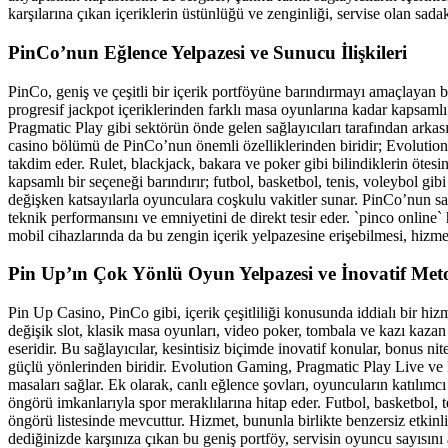
karşılarına çıkan içeriklerin üstünlüğü ve zenginliği, servise olan sada
PinCo’nun Eğlence Yelpazesi ve Sunucu İlişkileri
PinCo, geniş ve çeşitli bir içerik portföyüne barındırmayı amaçlayan b
progresif jackpot içeriklerinden farklı masa oyunlarına kadar kapsamlı
Pragmatic Play gibi sektörün önde gelen sağlayıcıları tarafından arkası
casino bölümü de PinCo’nun önemli özelliklerinden biridir; Evolution 
takdim eder. Rulet, blackjack, bakara ve poker gibi bilindiklerin ötes
kapsamlı bir seçeneği barındırır; futbol, basketbol, tenis, voleybol gi
değişken katsayılarla oyunculara coşkulu vakitler sunar. PinCo’nun sağla
teknik performansını ve emniyetini de direkt tesir eder. `pinco online`
mobil cihazlarında da bu zengin içerik yelpazesine erişebilmesi, hizmeti
Pin Up’ın Çok Yönlü Oyun Yelpazesi ve İnovatif Meto
Pin Up Casino, PinCo gibi, içerik çeşitliliği konusunda iddialı bir hiz
değişik slot, klasik masa oyunları, video poker, tombala ve kazı kazan 
eseridir. Bu sağlayıcılar, kesintisiz biçimde inovatif konular, bonus n
güçlü yönlerinden biridir. Evolution Gaming, Pragmatic Play Live ve Ez
masaları sağlar. Ek olarak, canlı eğlence şovları, oyuncuların katılım
öngörü imkanlarıyla spor meraklılarına hitap eder. Futbol, basketbol, 
öngörü listesinde mevcuttur. Hizmet, bununla birlikte benzersiz etkinl
dediğinizde karşınıza çıkan bu geniş portföy, servisin oyuncu sayısını