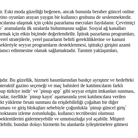
tir. Eski moda güzelliği beğenen, ancak bununla beraber güncel online
zino oyunları arayan yaygın bir kullanıcı grubuna de seslenmektedir.
anıcılarına ulaşmak için çoklu pazarlama mecraları faydalanır. Çevrimiçi
 aramalarda ilk sıralarda bulunmasını sağlar. Sosyal ağ kanalları
mak için etkin biçimde değerlendirilir. İştirak pazarlama programları,
rel stratejilerle, yerel pazarların belirli gerekliliklerine ve kanuni
ekleriyle seyyar programların desteklenmesi, iştirakçi girişini azami
llanıcı edinmesine olanak sağlamaktadır. Tanıtım yaklaşımları,
ır. Bu güzellik, hizmeti hasımlarından basitçe ayrıştırır ve hedefteki
eraktif gazino seçeneği ve maç bahisleri ile katılımcıların farklı
inup türkiye indir` ve `pinup app` gibi seyyar erişim imkanları sunması,
alar, özellikle `pinup kayıt` aşamasında yeni katılımcılara verilen
t yükleme fırsatı sunması da erişilebilirliği çoğaltan bir diğer
aması ve giriş blokajları sebebiyle çoğunlukla `pinup güncel giriş`
 noktasını izleme zorunluluğu, kullanıcı tecrübesini olumsuz
beklentilerini gidermeyebilir ve umutsuzluğa yol açabilir. Müşteri
debilir, bundan dolayı hizmetin bu alanlarda iyileştirmelere gitmesi