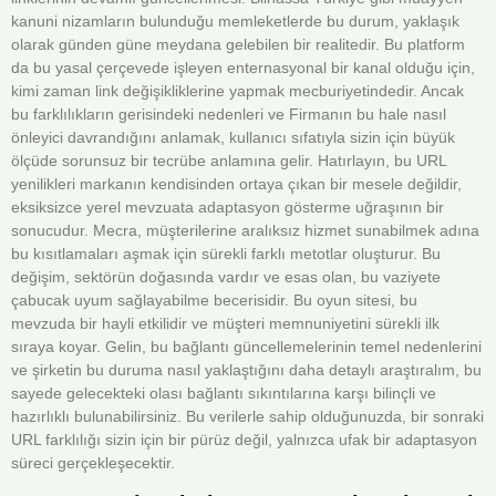
kanuni nizamların bulunduğu memleketlerde bu durum, yaklaşık
olarak günden güne meydana gelebilen bir realitedir. Bu platform
da bu yasal çerçevede işleyen enternasyonal bir kanal olduğu için,
kimi zaman link değişikliklerine yapmak mecburiyetindedir. Ancak
bu farklılıkların gerisindeki nedenleri ve Firmanın bu hale nasıl
önleyici davrandığını anlamak, kullanıcı sıfatıyla sizin için büyük
ölçüde sorunsuz bir tecrübe anlamına gelir. Hatırlayın, bu URL
yenilikleri markanın kendisinden ortaya çıkan bir mesele değildir,
eksiksizce yerel mevzuata adaptasyon gösterme uğraşının bir
sonucudur. Mecra, müşterilerine aralıksız hizmet sunabilmek adına
bu kısıtlamaları aşmak için sürekli farklı metotlar oluşturur. Bu
değişim, sektörün doğasında vardır ve esas olan, bu vaziyete
çabucak uyum sağlayabilme becerisidir. Bu oyun sitesi, bu
mevzuda bir hayli etkilidir ve müşteri memnuniyetini sürekli ilk
sıraya koyar. Gelin, bu bağlantı güncellemelerinin temel nedenlerini
ve şirketin bu duruma nasıl yaklaştığını daha detaylı araştıralım, bu
sayede gelecekteki olası bağlantı sıkıntılarına karşı bilinçli ve
hazırlıklı bulunabilirsiniz. Bu verilerle sahip olduğunuzda, bir sonraki
URL farklılığı sizin için bir pürüz değil, yalnızca ufak bir adaptasyon
süreci gerçekleşecektir.