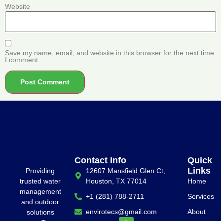
Website
Save my name, email, and website in this browser for the next time
I comment.
Contact Info
Quick
Links
Providing
12607 Mansfield Glen Ct,
trusted water
Houston, TX 77014
Home
management
+1 (281) 788-2711
Services
and outdoor
envirotecs@gmail.com
About
solutions