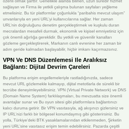
özenli olmak şarttır. Genellikle alanda bilinen, uzun süredir hizmet
sağlayan ve Firma ile yetkili çalışma bulunan sayfaları yeğleme
etmelisiniz. Bu tür platformlar çoğunlukla “paribahis mevcut ulaşım”
unvanlarıyla en yeni URL’yi kullanıcılarına sağlar. Her zaman
URL’nin doğruluğunu denetim gerçekleştirmek ve kuşkulu duran
mecralardan mesafeli durmak, ekonomik ve kişisel emniyetiniz için
çok önemli ağırlığa gereklidir. Bu yetkili ve güvenilir kanalları
gözleme gerçekleştirerek, Markanın canlı evrenine her zaman bir
adım geride kalmadan başlayabilir, hiçbir imkanı kaçırmazsınız.
VPN Ve DNS Düzenlemesi Ile Aralıksız
Bağlantı: Dijital Devrim Çareleri
Bu platforma erişim engellemeleriyle rastladığınızda, sadece
mevcut URL gözlemekle kalmayıp, dijital metotlarla de sürekli bir
tecrübe deneyimleyebilirsiniz. VPN (Virtual Private Network) ve DNS
(Domain Name System) farklılaşmaları, bu mevzuatta size önemli
avantajlar sunar ve Bu oyun sitesi gibi platformlara bağlantınızı
kalıcı duruma getirir. Bir VPN vasıtasıyla, ağ akışınızı gizlersiniz ve
IP URL’nizi farklı bir bölgesel konumdaymış gibi gösterirsiniz. Bu
yolla, Türkiye’deki BTK yasaklamalarından etkilenmeden, Şirketin
yeni URL’sine vasıtasız erişim temin edebilirsiniz. Pazarda çeşitli