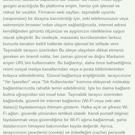
gezgini aracılığıyla Bu platforma erişim, henüz çok işlevsel ve
risksiz bir usuldür. Firmanın web sayfası, taşınabilir uyumlu
(responsive) bir dizayna barındırdığı için, zeki telefonunuzun veya
sekmenizin browser’ından ulaşım sağladığınızda, internet adresi
kendiliğinden görüntü ölçünüze ve aygıtınızın niteliklerine uygun
olarak iyileştirilir. Bu vesileyle, masaüstü tecrübesinden farksız,
bununla beraber belirli hallerde daha işlevsel bir istifade verir.
Taşınabilir tarayıcı üzerinden Bu siteye ulaşırken dikkat etmeniz
gereken en önemli nokta, her zaman güncel ve doğru Markanın
erişim URL’sini kullanmaktır. Bu bağlantıyı, daha önce bahsettiğimiz
resmi sosyal medya kanallarından veya e-posta bildirimlerinden
kolayca edinebilirsiniz. Güncel bağlantıya eriştiğinizde, tarayıcınızın
“Yer İşaretleri” veya “Sık Kullanılanlar” kısmına ekleyerek müteakip
bağlantılarınızda rahatlık temin edebilirsiniz. İşte bu daima bağlantı
bulma uğraşından sizi muaf tutar. Taşınabilir tarayıcı üzerinden
bağlantıda, güvenli bir internet bağlantısı (Wi-Fi veya zeki alet
datası)) faydalanmaya ihtimam gösterin. Halka açık ve şifresiz Wi-
Fi ağları, güvenlik yönünden tehlikeli olabilir. Kendi portatif bilginizi
faydalanmak veya güvendiğiniz bir Wi-Fi ağına bağlanmak, şahsi
datalarınızın himayesi bakımından kayda değerdir. Ayrıca,
tarayıcınızın çerezlerini (cookie) ve önbelleğini (cache) periyodik