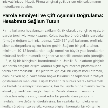
inisiyatifinizde. Haydi, Firma girişinizi çelik bir sur gibi saklamanın
metodlarını bulalım.
Parola Emniyeti Ve Çift Aşamalı Doğrulama:
Hesabınızı Sağlam Tutun
Firma kullanıcı hesabınızın sağlamlığı, ilk olarak dirençli ve eşsiz bir
parola tercihiyle ivme kazanır. Kolay, basitçe öngörülebilir parolalar
(örneğin doğum tarihiniz, adınız, “123456” gibi) kullanım, profilinizi
siber saldırganlara açıkta haline getirir. Sağlam bir gizli anahtar,
minimum 10-12 karakterden teşkil etmeli ve büyük yazı karakterleri,
minüskül harfler, numerik değerler ve spesifik sembollerin (örneğin
!, ?, #, $) bir birleşimini barındırmalıdır. Üstelik, Bu platform girişiniz
için tercih ettiğiniz erişim kodunu hiçbir ayrı internet platformunda
tercih etmemelisiniz. Her platform için ayrı bir erişim kodu atamak,
olası bir veri açığı vakasında başka kullanıcı hesaplarınızın zafiyet
göstermesini mani olur. Erişim kodlarınızı sürekli olarak tazelemek
de kaliteli bir emniyet tavsiyesidir; her 3-6 ayda bir parolanızı revize
etmek, güvenliğinizi sağlamlaştırır. Parola idaresi hususunda
mücadele ediyorsanız, itimat edilir bir parola idare programı
faydalanmayı değerlendirebilirsiniz; bu vasıtalar kompleks erişim
kodları üretmenize ve söz konusu bilgileri korunaklı bir yöntemle