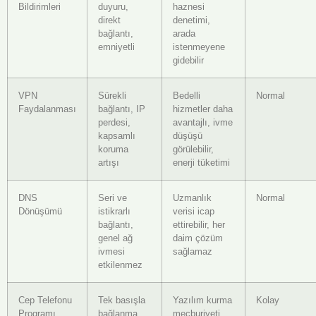
Bildirimleri
duyuru,
haznesi
direkt
denetimi,
bağlantı,
arada
emniyetli
istenmeyene
gidebilir
VPN
Sürekli
Bedelli
Normal
Faydalanması
bağlantı, IP
hizmetler daha
perdesi,
avantajlı, ivme
kapsamlı
düşüşü
koruma
görülebilir,
artışı
enerji tüketimi
DNS
Seri ve
Uzmanlık
Normal
Dönüşümü
istikrarlı
verisi icap
bağlantı,
ettirebilir, her
genel ağ
daim çözüm
ivmesi
sağlamaz
etkilenmez
Cep Telefonu
Tek basışla
Yazılım kurma
Kolay
Programı
bağlanma,
mecburiyeti,