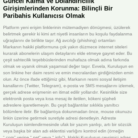
Güncel Kalma Ve Dolandırıcılık
Girişimlerinden Korunma: Bilinçli Bir
Paribahis Kullanıcısı Olmak
Platform yeni erişim linklerinin mütemadiyen dönüşmesi, üzülerek
belirtmek gerekir ki kimi art niyetli insanların bu koşulu faydalanma
uğraşlarını de birlikte taşır. Ağ avcılığı (phishing) ortamları
Markanın hakiki platformuna çok yakın düzmece internet siteleri
kurarak abonelerin ulaşım detaylarını elde etmeye gayret eder. Bu
çeşit sahtecilik teşebbüslerinden muhafaza olmak adına farkında
olmak ve uyanık olmak yaşamsal değer taşır. Evvela, Kuruluşun en
son linkine her daim resmi ve emin mecralardan girdiğinizden emin
olun. Az önce ifade ettiğimiz gibi, Markanın resmi sosyal iletişim
kanallarını (Twitter, Telegram), e-posta ve SMS mesajlarını izlemek,
gerçek adrese erişmenin en itimat edilir yollarıdır. Kesinlikle size
elektronik posta veya kısa mesaj ile iletilen, kökeni şüpheli
adreslere işaretlemeyin. Bu çeşit bağlantılar sıklıkla yanıltıcı
bölümlere iletir. Bir bağlantıya dokunmadan önce, mouse okunuzu
linkin üzerine getirmek suretiyle adresi denetleyin. Adreste
Kuruluşun isimlendirmesinde ufak bir yazım yanlışı, artı bir sözcük
veya başka bir alan adı eklentisi varlığını kontrol edin (örneğin
“.com” yerine “.net” veya “.info”). Hakiki Kuruluşun çevrimiçi adres