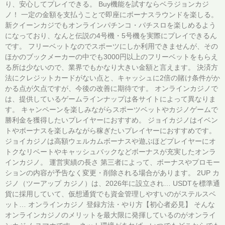
り、安心してプレイできる。 Buy機能を試すならベラジョンカジ
ノ！ 一定の金額を支払うことで即座にボーナスラウンドを楽しる。
新クイーンカジでもオンラインパチンコ・パチスロを楽しめるよう
になっており、なんと伝説の4号機・5号機を実際にプレイできるん
です。 フリーベットなのでスポーツにしか利用できませんが、その
ほかのブックメーカーの中でも3000円以上のフリーベットをもらえ
る所は少ないので、業界でもかなり大きい金額と言えます。 決済方
法にクレジットカードがない点と、キャッシュに2倍の賭け条件がか
かる点が欠点ですが、今後の改善に期待です。 オンラインカジノで
は、提供しているゲームラインナップは各サイトによって異なりま
す。 キャンペーンを楽しみながらスポーツベットやカジノゲームで
勝利金を獲得したいプレイヤーにおすすめ。 ジョイカジノはイベン
トやボーナスを楽しみながら稼ぎたいプレイヤーにおすすめです。
ジョイカジノは高額ウェルカムボーナスや遊ぶほどプレイヤーにオ
トクなリベートやキャッシュバックなどボーナスが充実したオンラ
インカジノ。 運営実績の長さ 第三者によって、ボーナスやプロモー
ションの内容が予告なく変更・削除される場合があります。 2UP カ
ジノ（ツーアップ カジノ）は、2026年に設立され… USDTを標準通
貨に採用していて、仮想通貨でも資金管理しやすいのがステルスベ
ット… オンラインカジノ 登録方法・やり方【初心者必見】 そんな
オンラインカジノのメリットを最大限に発揮しているのがオンライ