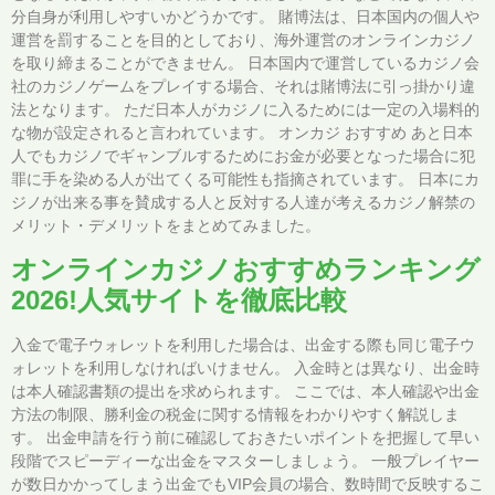
分自身が利用しやすいかどうかです。 賭博法は、日本国内の個人や
運営を罰することを目的としており、海外運営のオンラインカジノ
を取り締まることができません。 日本国内で運営しているカジノ会
社のカジノゲームをプレイする場合、それは賭博法に引っ掛かり違
法となります。 ただ日本人がカジノに入るためには一定の入場料的
な物が設定されると言われています。 オンカジ おすすめ あと日本
人でもカジノでギャンブルするためにお金が必要となった場合に犯
罪に手を染める人が出てくる可能性も指摘されています。 日本にカ
ジノが出来る事を賛成する人と反対する人達が考えるカジノ解禁の
メリット・デメリットをまとめてみました。
オンラインカジノおすすめランキング
2026!人気サイトを徹底比較
入金で電子ウォレットを利用した場合は、出金する際も同じ電子ウ
ォレットを利用しなければいけません。 入金時とは異なり、出金時
は本人確認書類の提出を求められます。 ここでは、本人確認や出金
方法の制限、勝利金の税金に関する情報をわかりやすく解説しま
す。 出金申請を行う前に確認しておきたいポイントを把握して早い
段階でスピーディーな出金をマスターしましょう。 一般プレイヤー
が数日かかってしまう出金でもVIP会員の場合、数時間で反映するこ