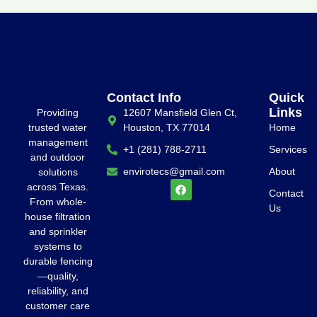
Contact Info
Quick
Links
Providing
12607 Mansfield Glen Ct,
trusted water
Houston, TX 77014
Home
management
+1 (281) 788-2711
Services
and outdoor
envirotecs@gmail.com
About
solutions
across Texas.
Contact
From whole-
Us
house filtration
and sprinkler
systems to
durable fencing
—quality,
reliability, and
customer care